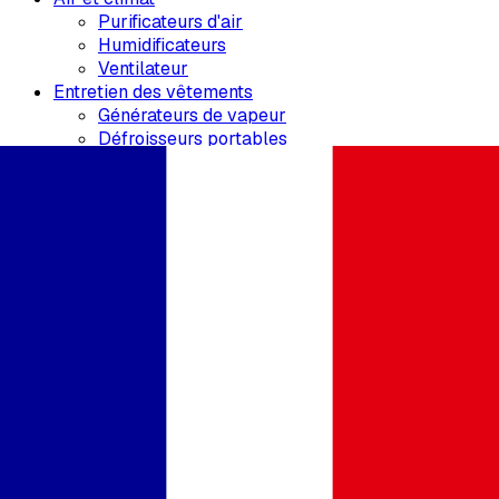
Purificateurs d'air
Humidificateurs
Ventilateur
Entretien des vêtements
Générateurs de vapeur
Défroisseurs portables
Fer à repasser
Entretien des sols
Aspirateurs sans fil
Aspirateurs robots
Aspirateurs verticaux
Soins personnels
Sèche-cheveux
Lisseurs de cheveux
Tondeuses à cheveux
Rasoirs électriques
Privacy Policy
Aucun contenu disponible pour cette politique.