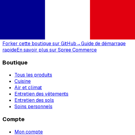
Spree
E-commerce open source basé sur Spree REST API,
TypeScript SDK et Next.js. Auto-hébergé. Vos données.
Zéro frais de plateforme.
Forker cette boutique sur GitHub
→
Guide de démarrage
rapide
En savoir plus sur Spree Commerce
Boutique
Tous les produits
Cuisine
Air et climat
Entretien des vêtements
Entretien des sols
Soins personnels
Compte
Mon compte