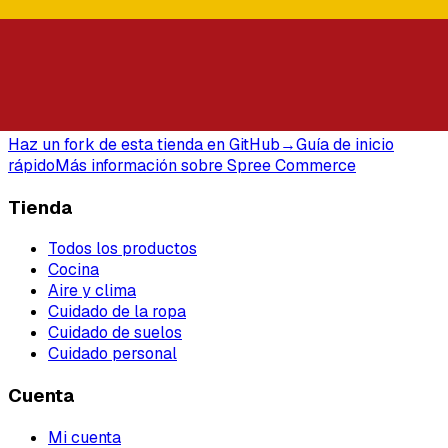
Spree
Comercio electrónico de código abierto basado en Spree
REST API, TypeScript SDK y Next.js. Alójalo tú mismo. Tus
datos. Sin comisiones de plataforma.
Haz un fork de esta tienda en GitHub
→
Guía de inicio
rápido
Más información sobre Spree Commerce
Tienda
Todos los productos
Cocina
Aire y clima
Cuidado de la ropa
Cuidado de suelos
Cuidado personal
Cuenta
Mi cuenta