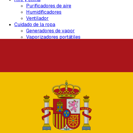
Purificadores de aire
Humidificadores
Ventilador
Cuidado de la ropa
Generadores de vapor
Vaporizadores portátiles
Plancha
Cuidado de suelos
Aspiradoras inalámbricas
Aspiradoras robot
Aspiradoras verticales
Cuidado personal
Secadoras de pelo
Planchas para el cabello
Recortadoras de pelo
Afeitadoras eléctricas
Terms of Service
No hay contenido disponible para esta politica.